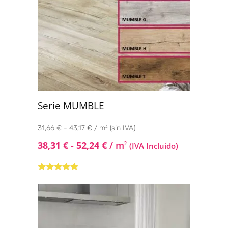
Serie MUMBLE
31,66 € - 43,17 € / m² (sin IVA)
38,31
€
-
52,24
€
/ m
2
(IVA Incluido)
Valorado con
5.00
de 5