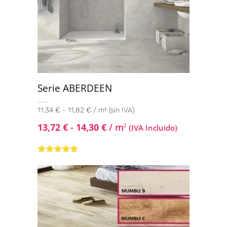
Serie ABERDEEN
11,34 € - 11,82 € / m² (sin IVA)
13,72
€
-
14,30
€
/ m
2
(IVA Incluido)
Valorado con
5.00
de 5