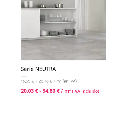
Serie NEUTRA
16,55 € - 28,76 € / m² (sin IVA)
20,03
€
-
34,80
€
/ m
2
(IVA Incluido)