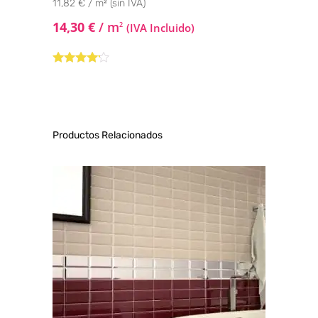
11,82 € / m² (sin IVA)
14,30
€
/ m
2
(IVA Incluido)
Valorado
con
4.00
de 5
Productos Relacionados