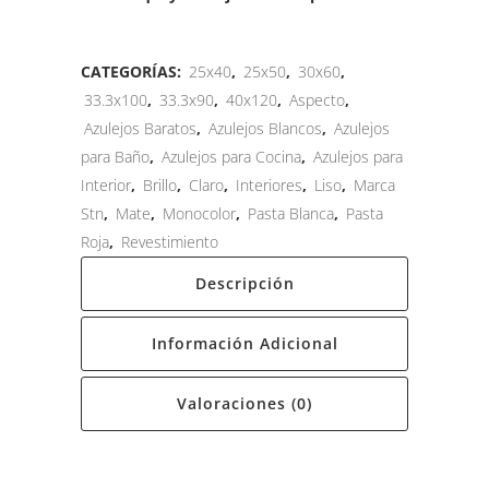
CATEGORÍAS:
25x40
,
25x50
,
30x60
,
33.3x100
,
33.3x90
,
40x120
,
Aspecto
,
Azulejos Baratos
,
Azulejos Blancos
,
Azulejos
para Baño
,
Azulejos para Cocina
,
Azulejos para
Interior
,
Brillo
,
Claro
,
Interiores
,
Liso
,
Marca
Stn
,
Mate
,
Monocolor
,
Pasta Blanca
,
Pasta
Roja
,
Revestimiento
Descripción
Información Adicional
Valoraciones (0)