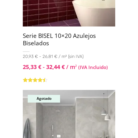
Serie BISEL 10×20 Azulejos
Biselados
20,93 € - 26,81 € / m² (sin IVA)
25,33
€
-
32,44
€
/ m
2
(IVA Incluido)
Valorado
con
4.33
de 5
Agotado