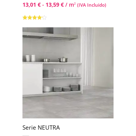
13,01
€
-
13,59
€
/ m
2
(IVA Incluido)
Valorado
con
4.00
de 5
Serie NEUTRA