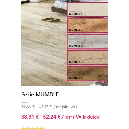
Serie MUMBLE
31,66 € - 43,17 € / m² (sin IVA)
38,31
€
-
52,24
€
/ m
2
(IVA Incluido)