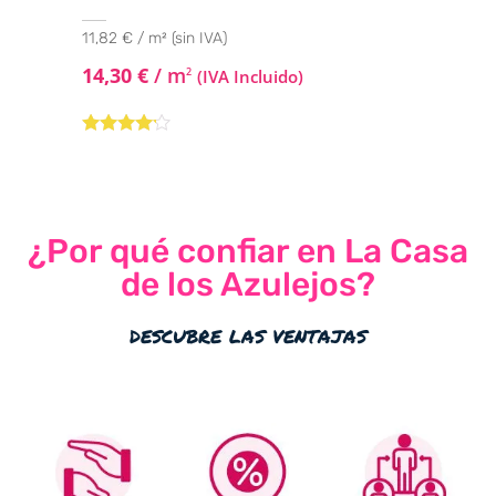
11,82 € / m² (sin IVA)
14,30
€
/ m
2
(IVA Incluido)
Valorado
con
4.00
de 5
¿Por qué confiar en La Casa
de los Azulejos?
descubre las ventajas