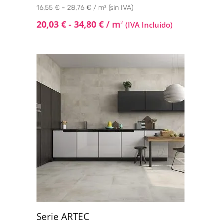
16,55 € - 28,76 € / m² (sin IVA)
20,03
€
-
34,80
€
/ m
2
(IVA Incluido)
Serie ARTEC