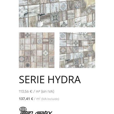
SERIE HYDRA
113,56 € / m² (sin IVA)
137,41
€
/ m
2
(IVA Incluido)