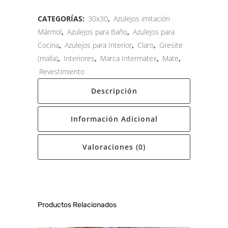
CATEGORÍAS:
30x30
,
Azulejos imitación
Mármol
,
Azulejos para Baño
,
Azulejos para
Cocina
,
Azulejos para Interior
,
Claro
,
Gresite
(malla)
,
Interiores
,
Marca Intermatex
,
Mate
,
Revestimiento
Descripción
Información Adicional
Valoraciones (0)
Productos Relacionados