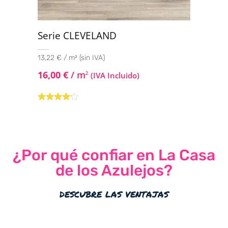
Serie CLEVELAND
13,22 € / m² (sin IVA)
16,00
€
/ m
2
(IVA Incluido)
Valorado
con
4.00
de 5
¿Por qué confiar en La Casa
de los Azulejos?
descubre las ventajas