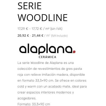
SERIE
WOODLINE
17,29 € - 17,72 € / m² (sin IVA)
20,92
€
-
21,44
€
/ m
2
(IVA Incluido)
La serie Woodline de Alaplana es una
colección de revestimientos de gres pasta
roja con relieve imitación madera, disponible
en formato 33,3×90 cm. Se ofrece en colores
cold y warm con un acabado mate, ideal para
crear espacios interiores modernos y
acogedores.
Formato: 33,3×90 cm