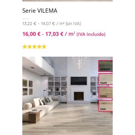
Serie VILEMA
13,22 € - 14,07 € / m² (sin IVA)
16,00
€
-
17,03
€
/ m
2
(IVA Incluido)
Valorado con
5.00
de 5