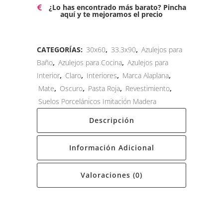
¿Lo has encontrado más barato? Pincha
aquí y te mejoramos el precio
CATEGORÍAS:
30x60
,
33.3x90
,
Azulejos para
Baño
,
Azulejos para Cocina
,
Azulejos para
Interior
,
Claro
,
Interiores
,
Marca Alaplana
,
Mate
,
Oscuro
,
Pasta Roja
,
Revestimiento
,
Suelos Porcelánicos Imitación Madera
Descripción
Información Adicional
Valoraciones (0)