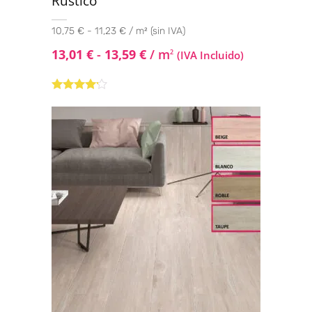
Rústico
10,75 € - 11,23 € / m² (sin IVA)
13,01
€
-
13,59
€
/ m
2
(IVA Incluido)
Valorado
con
4.00
de 5