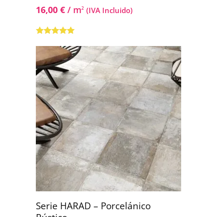
16,00
€
/ m
2
(IVA Incluido)
Valorado con
5.00
de 5
Serie HARAD – Porcelánico