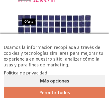
/ m
32,10
€
34,40
€
Oferta
Usamos la información recopilada a través de
cookies y tecnologías similares para mejorar tu
experiencia en nuestro sitio, analizar cómo la
usas y para fines de marketing.
Política de privacidad
Más opciones
Permitir todos
Gresite Azul Cobalto BR-2002
19,53 € / m² (sin IVA)