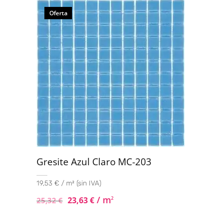
con
4.00
de 5
Oferta
Gresite Azul Claro MC-203
19,53 € / m² (sin IVA)
/ m
23,63
€
2
25,32
€