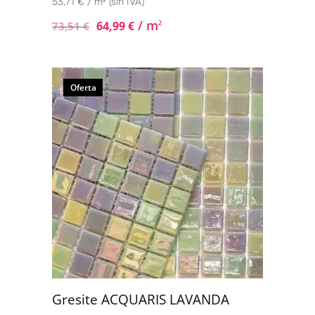
53,71 € / m² (sin IVA)
/ m
64,99
€
2
73,51
€
Oferta
Gresite ACQUARIS LAVANDA