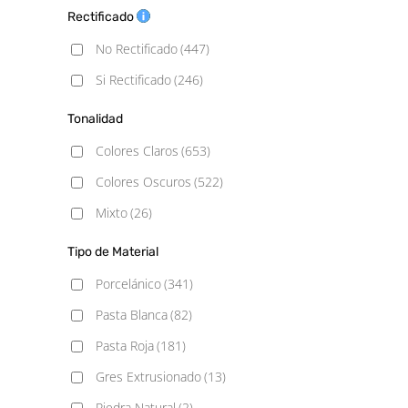
6,5×25,5
(1)
Rectificado
Mármol
(71)
6,9x24
(1)
No Rectificado
(447)
Mediterráneo
(1)
6.2x25
(1)
Si Rectificado
(246)
Metálico
(9)
6.5x26.1
(1)
Moderno
(1)
Tonalidad
7,4x67,5
(1)
Monocolor
(95)
Colores Claros
(653)
7,5x15
(2)
Piedra
(109)
Colores Oscuros
(522)
7,5x30
(4)
Rústico
(88)
Mixto
(26)
7,9×9,1 Hexagonal
(1)
Terracota
(1)
Tipo de Material
7.3x45
(1)
Vintage
(12)
Porcelánico
(341)
7.5x15
(16)
Pasta Blanca
(82)
7.5x20
(1)
Pasta Roja
(181)
7.5x30
(9)
Gres Extrusionado
(13)
10x10
(7)
Piedra Natural
(2)