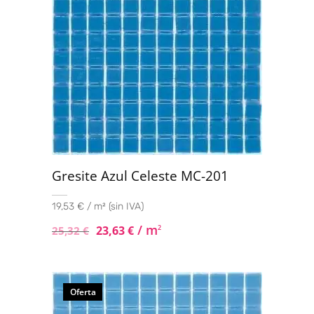
Gresite Azul Celeste MC-201
19,53 € / m² (sin IVA)
/ m
23,63
€
2
25,32
€
Oferta