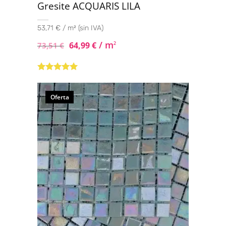
Gresite ACQUARIS LILA
53,71 € / m² (sin IVA)
/ m
64,99
€
2
73,51
€
Valorado con
5.00
de 5
Oferta