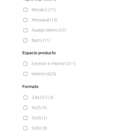
Pulido
(53)
Mosaico
(11)
Satinado
(21)
Artesanal
(10)
Semipulido
(3)
Azulejo Metro
(57)
Barro
(11)
Blancos
(31)
Espacio producto
Cemento
(98)
Exterior e Interior
(311)
Decorado
(22)
Interior
(623)
Geometrico
(7)
Formato
Gresite
(110)
3.8x23.5
(3)
Hexagonal
(7)
5x25
(5)
Hidráulico
(72)
5x30
(1)
Liso
(13)
5x50
(3)
Madera
(80)