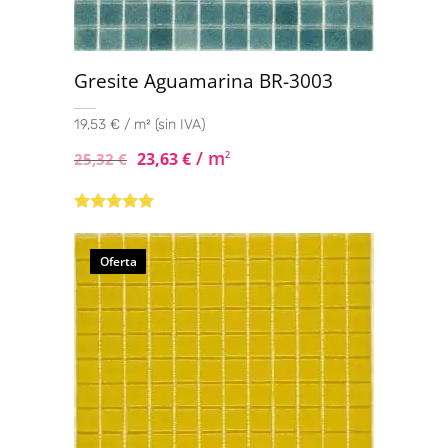
Gresite Aguamarina BR-3003
19,53 € / m² (sin IVA)
/ m
23,63
€
2
25,32
€
Valorado con
5.00
de 5
Oferta