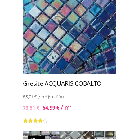
Gresite ACQUARIS COBALTO
53,71 € / m² (sin IVA)
/ m
64,99
€
2
73,51
€
Valorado
con
4.00
de 5