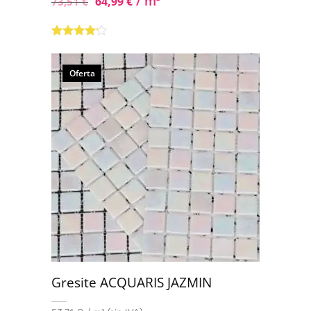
/ m
64,99
€
73,51
€
Valorado
con
4.00
de 5
Oferta
Gresite ACQUARIS JAZMIN