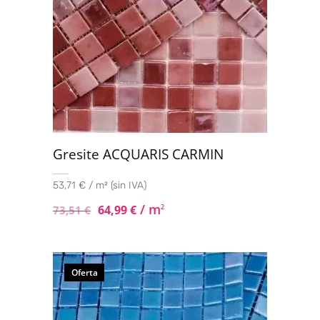
Chev.2 32x28
(1)
Deco Material 33x100
(1)
Deco Triangle 33x100
(1)
Mosaico 30x30
(1)
Stripes 24x75
(1)
Tangram 30x30
(1)
Gresite ACQUARIS CARMIN
53,71 € / m² (sin IVA)
/ m
64,99
€
2
73,51
€
Oferta