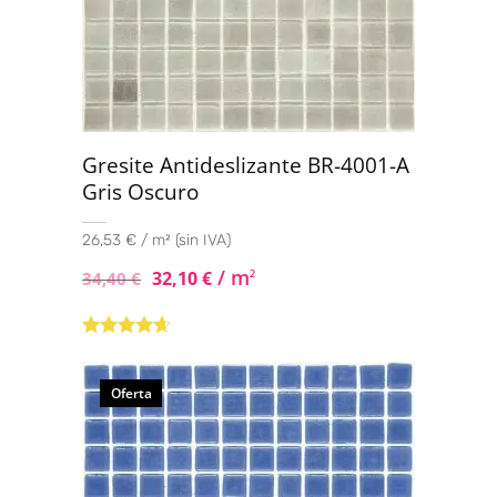
Gresite Antideslizante BR-4001-A
Gris Oscuro
26,53 € / m² (sin IVA)
/ m
32,10
€
2
34,40
€
Valorado
con
4.50
de
5
Oferta