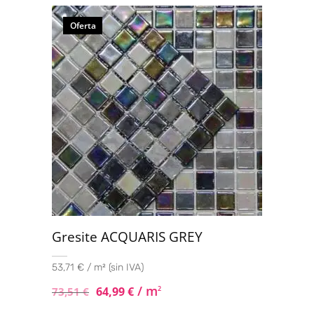
5.00
de 5
Oferta
Gresite ACQUARIS GREY
53,71 € / m² (sin IVA)
/ m
64,99
€
2
73,51
€