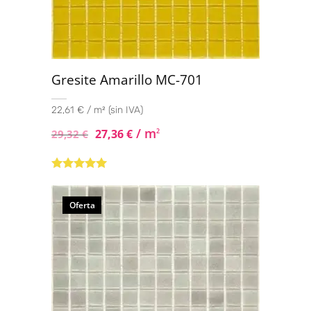
Gresite Amarillo MC-701
22,61 € / m² (sin IVA)
/ m
27,36
€
2
29,32
€
Valorado con
5.00
de 5
Oferta