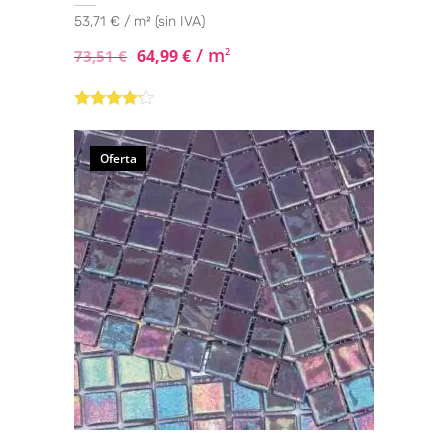
53,71 € / m² (sin IVA)
/ m
64,99
€
2
73,51
€
Valorado
con
4.00
de 5
Oferta