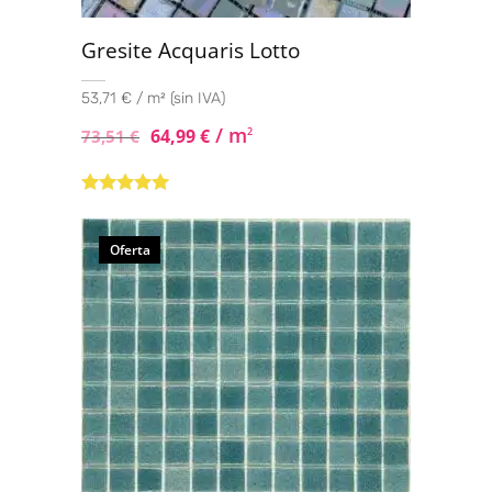
Gresite Acquaris Lotto
53,71 € / m² (sin IVA)
/ m
64,99
€
2
73,51
€
Valorado con
5.00
de 5
Oferta