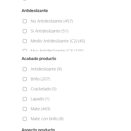
Antideslizante
No Antideslizante
(457)
Si Antideslizante
(51)
Medio Antideslizante (C2)
(45)
Muy Antideslizante (C3)
(105)
Acabado producto
Poco Antideslizante (C1)
(74)
Antideslizante
(9)
Brillo
(207)
Crackelado
(5)
Lapado
(1)
Mate
(443)
Mate con brillo
(8)
Natural
(3)
Aspecto producto