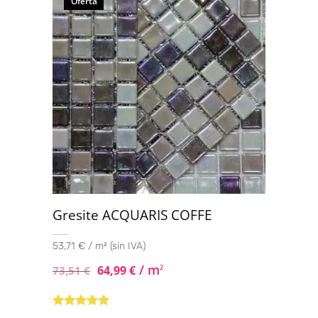
Oferta
Gresite ACQUARIS COFFE
53,71 € / m² (sin IVA)
/ m
64,99
€
2
73,51
€
Valorado con