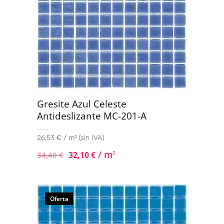
Gresite Azul Celeste
Antideslizante MC-201-A
26,53 € / m² (sin IVA)
/ m
32,10
€
2
34,40
€
Oferta