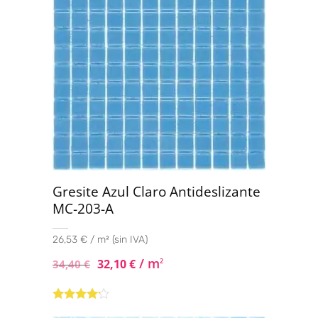
Gresite Azul Claro Antideslizante
MC-203-A
26,53 € / m² (sin IVA)
/ m
32,10
€
2
34,40
€
Valorado