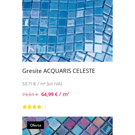
Gresite ACQUARIS CELESTE
53,71 € / m² (sin IVA)
/ m
64,99
€
2
73,51
€
Valorado
con
4.00
de 5
Oferta