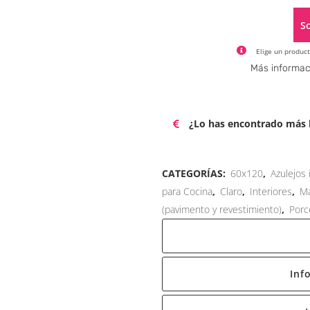
So
Elige un product
Más informac
¿Lo has encontrado más b
CATEGORÍAS:
60x120
,
Azulejos
para Cocina
,
Claro
,
Interiores
,
Ma
(pavimento y revestimiento)
,
Porc
Inf