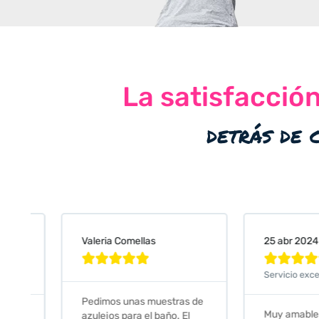
La satisfacció
detrás de 
Valeria Comellas
25 abr 2024










Servicio excelente
Pedimos unas muestras de
Muy amables, con
azulejos para el baño. El