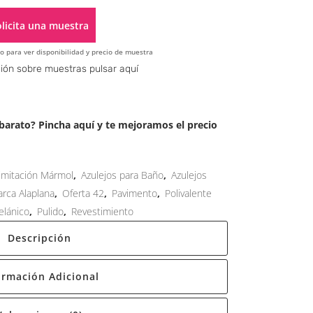
licita una muestra
o para ver disponibilidad y precio de muestra
Alternative:
ión sobre muestras pulsar aquí
arato? Pincha aquí y te mejoramos el precio
 imitación Mármol
,
Azulejos para Baño
,
Azulejos
rca Alaplana
,
Oferta 42
,
Pavimento
,
Polivalente
elánico
,
Pulido
,
Revestimiento
Descripción
ormación Adicional