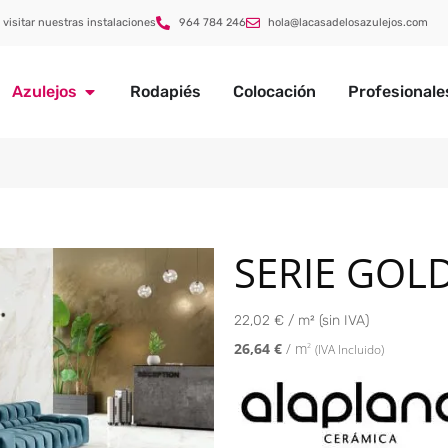
 visitar nuestras instalaciones
964 784 246
hola@lacasadelosazulejos.com
Azulejos
Rodapiés
Colocación
Profesionale
SERIE GOL
22,02 € / m² (sin IVA)
26,64
€
/ m
2
(IVA Incluido)