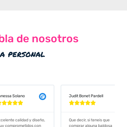
bla de nosotros
ia personal
 Solano
Judit Bonet Pardell








e calidad y diseño,
Que decir, si teneis que
prometidos con
comprar alguna baldosa