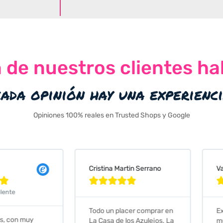
n de nuestros clientes ha
cada opinión hay una experienc
Opiniones 100% reales en Trusted Shops y Google
Cristina Martin Serrano
Vanessa







Todo un placer comprar en
Excelent
 muy
La Casa de los Azulejos. La
muy com