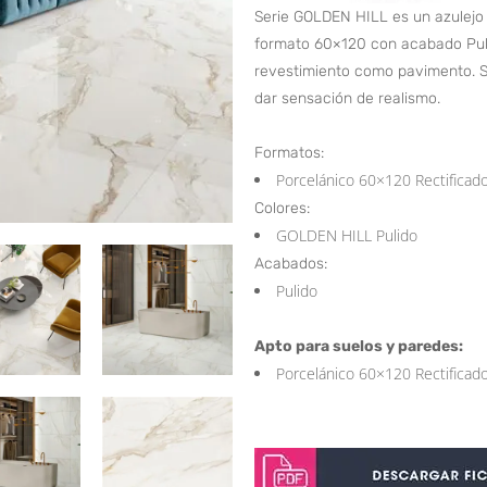
Serie GOLDEN HILL es un azulejo 
formato 60×120 con acabado Puli
revestimiento como pavimento. Su
dar sensación de realismo.
Formatos:
Porcelánico 60×120 Rectificad
Colores:
GOLDEN HILL Pulido
Acabados:
Pulido
Apto para suelos y paredes:
Porcelánico 60×120 Rectificad