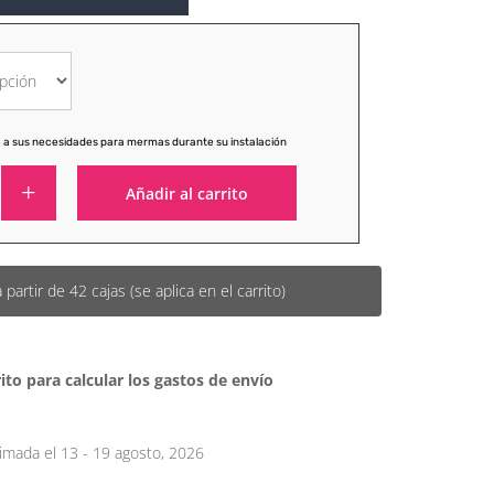
 a sus necesidades para mermas durante su instalación
Añadir al carrito
Alternative:
artir de 42 cajas (se aplica en el carrito)
ito para calcular los gastos de envío
imada el 13 - 19 agosto, 2026