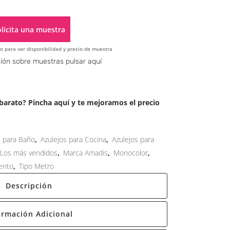
licita una muestra
o para ver disponibilidad y precio de muestra
Alternative:
ión sobre muestras pulsar aquí
arato? Pincha aquí y te mejoramos el precio
s para Baño
,
Azulejos para Cocina
,
Azulejos para
Los más vendidos
,
Marca Amadis
,
Monocolor
,
ento
,
Tipo Metro
Descripción
ormación Adicional