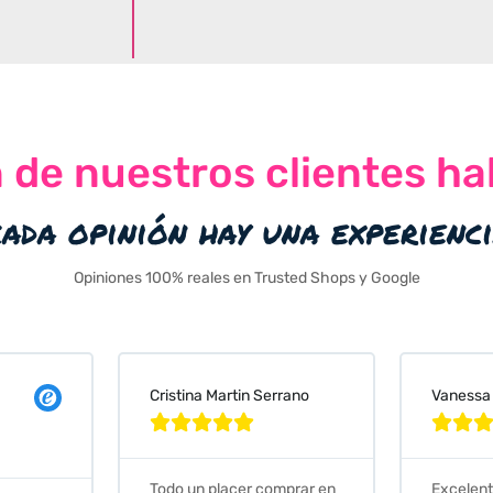
n de nuestros clientes ha
cada opinión hay una experienc
Opiniones 100% reales en Trusted Shops y Google
Cristina Martin Serrano
Vanessa







Todo un placer comprar en
Excelent