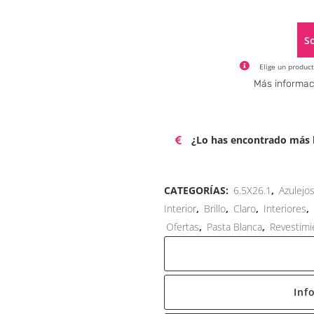
So
Elige un product
Más informac
¿Lo has encontrado más b
CATEGORÍAS:
6.5X26.1
,
Azulejo
Interior
,
Brillo
,
Claro
,
Interiores
,
Ofertas
,
Pasta Blanca
,
Revestimi
Inf