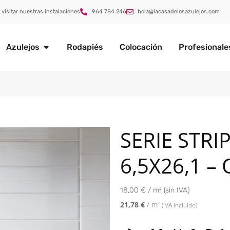
 visitar nuestras instalaciones
964 784 246
hola@lacasadelosazulejos.com
Azulejos
Rodapiés
Colocación
Profesionale
SERIE STRI
6,5X26,1 –
18,00 € / m² (sin IVA)
21,78
€
/ m
2
(IVA Incluido)