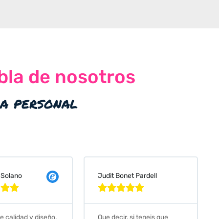
bla de nosotros
ia personal
 Solano
Judit Bonet Pardell








e calidad y diseño,
Que decir, si teneis que