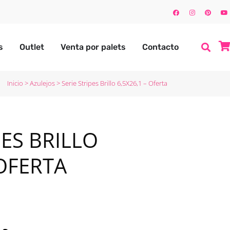
s
Outlet
Venta por palets
Contacto
Inicio
>
Azulejos
>
Serie Stripes Brillo 6,5X26,1 – Oferta
PES BRILLO
 OFERTA