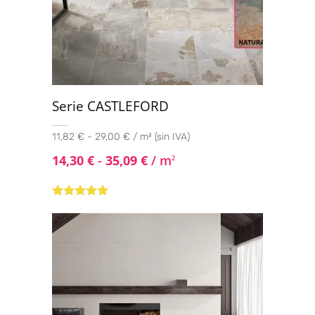
Serie CASTLEFORD
11,82 € - 29,00 € / m² (sin IVA)
14,30
€
-
35,09
€
/ m
2
Valorado con
5.00
de 5