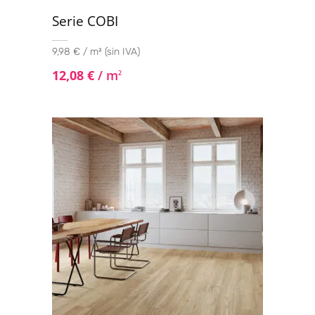
Serie COBI
9,98 € / m² (sin IVA)
12,08
€
/ m
2