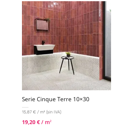
Serie Cinque Terre 10×30
15,87 € / m² (sin IVA)
19,20
€
/ m
2