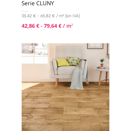
Serie CLUNY
35,42 € - 65,82 € / m² (sin IVA)
42,86
€
-
79,64
€
/ m
2