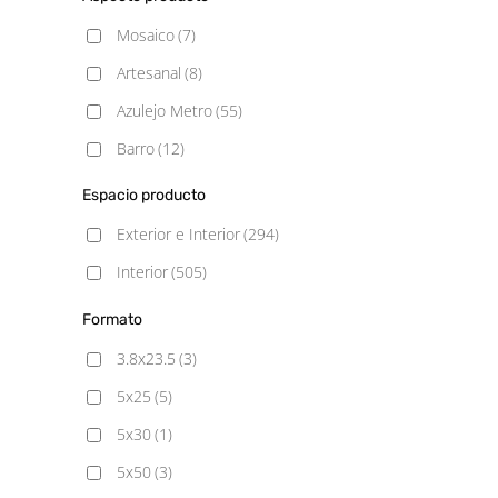
Pulido
(25)
Mosaico
(7)
Satinado
(11)
Artesanal
(8)
Semipulido
(2)
Azulejo Metro
(55)
Barro
(12)
Blancos
(2)
Espacio producto
Cemento
(92)
Exterior e Interior
(294)
Decorado
(13)
Interior
(505)
Geometrico
(5)
Formato
Gresite
(107)
3.8x23.5
(3)
Hexagonal
(7)
5x25
(5)
Hidráulico
(59)
5x30
(1)
Liso
(3)
5x50
(3)
Madera
(90)