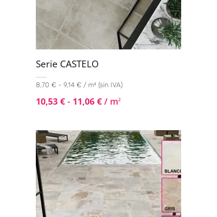
Serie CASTELO
8,70 € - 9,14 € / m² (sin IVA)
10,53
€
-
11,06
€
/ m
2