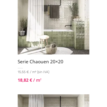
Serie Chaouen 20×20
15,55 € / m² (sin IVA)
18,82
€
/ m
2