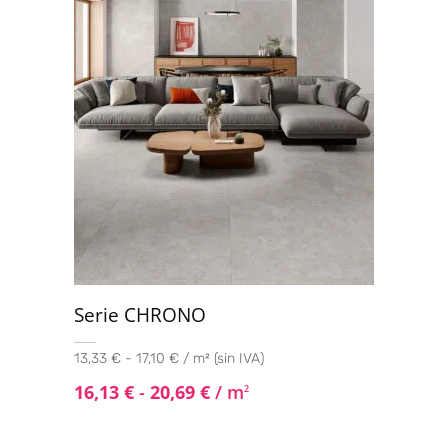
Serie CHRONO
13,33 € - 17,10 € / m² (sin IVA)
16,13
€
-
20,69
€
/ m
2