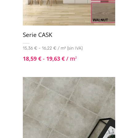
Tangram 30x30
(1)
Serie CASK
15,36 € - 16,22 € / m² (sin IVA)
18,59
€
-
19,63
€
/ m
2