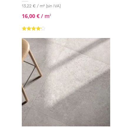
13,22 € / m² (sin IVA)
16,00
€
/ m
2
Valorado
con
4.00
de 5