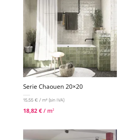
Serie Chaouen 20×20
15,55 € / m² (sin IVA)
18,82
€
/ m
2