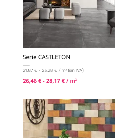
Serie CASTLETON
21,87 € - 23,28 € / m² (sin IVA)
26,46
€
-
28,17
€
/ m
2