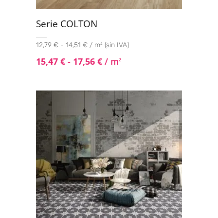
Serie COLTON
12,79 € - 14,51 € / m² (sin IVA)
15,47
€
-
17,56
€
/ m
2