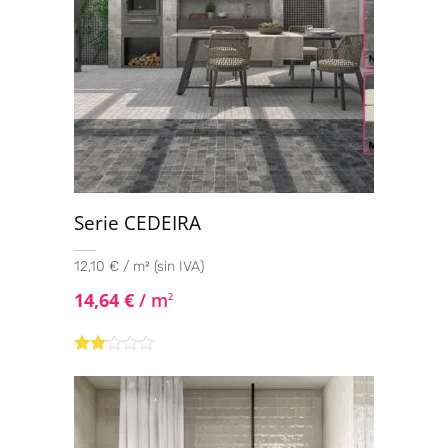
Serie CEDEIRA
12,10 € / m² (sin IVA)
14,64
€
/ m
2
Valorado
con
2.00
de 5