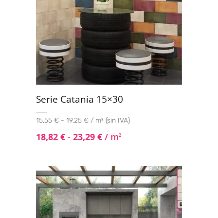
Serie Catania 15×30
15,55 € - 19,25 € / m² (sin IVA)
18,82
€
-
23,29
€
/ m
2