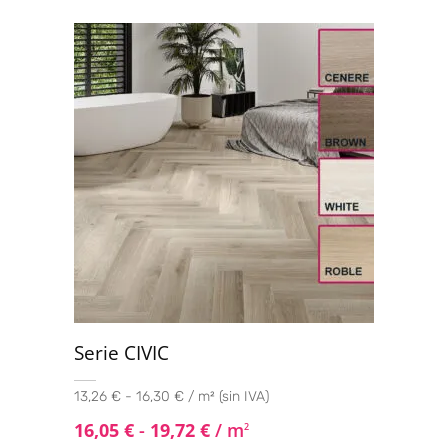
Serie CIVIC
13,26 € - 16,30 € / m² (sin IVA)
16,05
€
-
19,72
€
/ m
2