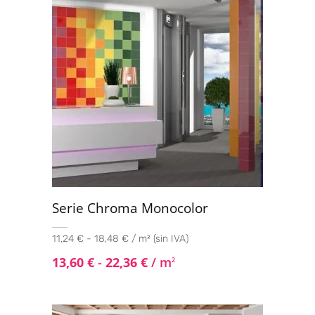
Serie Chroma Monocolor
11,24 € - 18,48 € / m² (sin IVA)
13,60
€
-
22,36
€
/ m
2