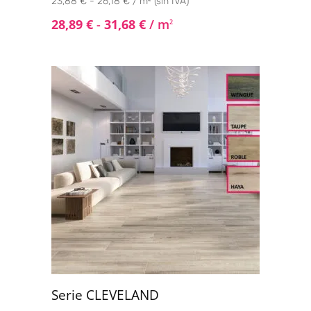
23,88 € - 26,18 € / m² (sin IVA)
28,89
€
-
31,68
€
/ m
2
Serie CLEVELAND