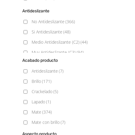
Antideslizante
No Antideslizante
(366)
Si Antideslizante
(48)
Medio Antideslizante (C2)
(44)
Muy Antideslizante (C3)
(94)
Acabado producto
Poco Antideslizante (C1)
(57)
Antideslizante
(7)
Brillo
(171)
Crackelado
(5)
Lapado
(1)
Mate
(374)
Mate con brillo
(7)
Natural
(3)
Aspecto producto